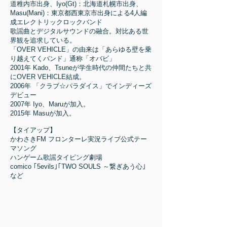
道稚内市出身、Iyo(Gt)：北海道札幌市出身、
Masu(Mani)：東京都西東京市出身による4人編
成エレクトリックロックバンド
歌謡曲とデジタルサウンドの融合。対比ある世
界観を追求している。
「OVER VEHICLE」の由来は「あらゆる壁を乗
り越えてくバンド」通称「オバビ」
2001年 Kado、Tsuneが学生時代の仲間たちと共
にOVER VEHICLE結成。
2006年 「クラブ☆パラダイス」でインディーズ
デビュー
2007年 Iyo、Maruが加入。
2015年 Masuが加入。
【タイアップ】
かわさきFM フロンターレ実況ライブ公式テー
マソング
ハンゲーム歌謡タイピング劇場
comico ｢5evils｣｢TWO SOULS ～繋ぎあう心｣
など