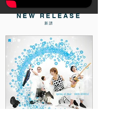
NEW RELEASE
新譜
5th. Maxi Single
青い春