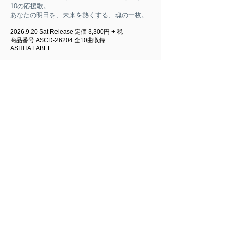
10の応援歌。
あなたの明日を、未来を熱くする、魂の一枚。
2026.9.20
Sat Release 定価 3,300円 + 税
商品番号 ASCD-26204 全10曲収録
ASHITA LABEL
Over Beat お問合せ
お問い合わせは以下メールアドレスまで送信くださいませ。
必ず、問合せアーティスト名を記入ください。
web@innocent-music.com