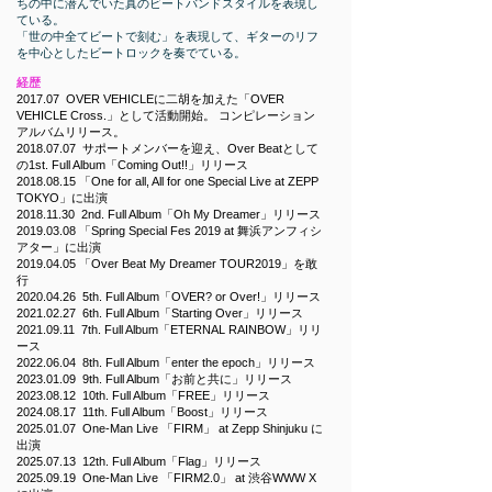
ちの中に潜んでいた真のビートバンドスタイルを表現し
ている。
「世の中全てビートで刻む」を表現して、ギターのリフ
を中心としたビートロックを奏でている。
経歴
2017.07 OVER VEHICLEに二胡を加えた「OVER
VEHICLE Cross.」として活動開始。 コンピレーション
アルバムリリース。
2018.07.07
サポートメンバーを迎え、Over Beatとして
の1st. Full Album「Coming Out!!」リリース
2018.08.15
「One for all, All for one Special Live at ZEPP
TOKYO」に出演
2018.11.30
2nd. Full Album「Oh My Dreamer」リリース
2019.03.08
「Spring Special Fes 2019 at 舞浜アンフィシ
アター」に出演
2019.04.05
「Over Beat My Dreamer TOUR2019」を敢
行
2020.04.26
5th. Full Album「OVER? or Over!」リリース
2021.02.27
6th. Full Album「Starting Over」リリース
2021.09.11
7th. Full Album「ETERNAL RAINBOW」リリ
ース
2022.06.04
8th. Full Album「enter the epoch」リリース
2023.01.09
9th. Full Album「お前と共に」リリース
2023.08.12
10th. Full Album「FREE」リリース
2024.08.17
11th. Full Album「Boost」リリース
2025.01.07
One-Man Live 「FIRM」 at Zepp Shinjuku に
出演
2025.07.13
12th. Full Album「Flag」リリース​​
2025.09.19
One-Man Live 「FIRM2.0」 at 渋谷WWW X