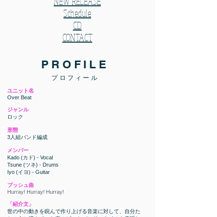
NEW RELEASE
Schedule
CD
CONTACT
PROFILE
プロフィール
ユニット名
Over Beat
ジャンル
ロック
形態
3人組バンド編成
メンバー
Kado (カド) - Vocal
Tsune (ツネ) - Drums
Iyo (イヨ) - Guitar
プッシュ曲
Hurray! Hurray! Hurray!
「紹介文」
世の中の動きを睨んで作り上げる音楽に対して、自分た